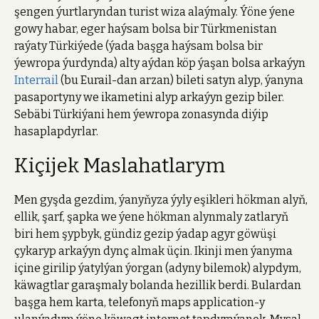
şengen ýurtlaryndan turist wiza alaýmaly. Ýöne ýene
gowy habar, eger haýsam bolsa bir Türkmenistan
raýaty Türkiýede (ýada başga haýsam bolsa bir
ýewropa ýurdynda) alty aýdan köp ýaşan bolsa arkaýyn
Interrail
(bu Eurail-dan arzan) bileti satyn alyp, ýanyna
pasaportyny we ikametini alyp arkaýyn gezip biler.
Sebäbi Türkiýani hem ýewropa zonasynda diýip
hasaplapdyrlar.
Kiçijek Maslahatlarym
Men gyşda gezdim, ýanyňyza ýyly eşikleri hökman alyň,
ellik, şarf, şapka we ýene hökman alynmaly zatlaryň
biri hem şypbyk, gündiz gezip ýadap agyr göwüşi
çykaryp arkaýyn dynç almak üçin. Ikinji men ýanyma
içine girilip ýatylýan ýorgan (adyny bilemok) alypdym,
käwagtlar garaşmaly bolanda hezillik berdi. Bulardan
başga hem karta, telefonyň maps application-y