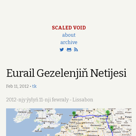
SCALED VOID
about
archive
·
·
Eurail Gezelenjiň Netijesi
Feb 11, 2012
•
tk
2012-njy ýylyň 11-nji fewraly - Lissabon