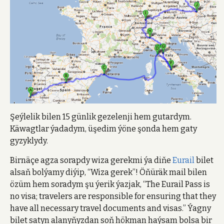
Şeýlelik bilen 15 günlik gezelenji hem gutardym.
Käwagtlar ýadadym, üşedim ýöne şonda hem gaty
gyzyklydy.
Birnäçe agza sorapdy wiza gerekmi ýa diňe
Eurail
bilet
alsaň bolýamy diýip, “Wiza gerek”! Öňüräk mail bilen
özüm hem soradym şu ýerik ýazjak, “The Eurail Pass is
no visa; travelers are responsible for ensuring that they
have all necessary travel documents and visas.” Ýagny
bilet satyn alanyňyzdan soň hökman haýsam bolsa bir