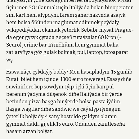
ulanýadym ýöne käwagt internet tapdyraýanok. Mysal
üçin men 3G ulanmak üçin Italiýada bolan bir operator
sim kart hem alypdym. Birem şäher hakynda azajyk
hem bolsa öňünden maglumat edinmek peýdaly,
wikipediýadan okamak ýeterlik. Sebäbi, mysal, Prague-
da eger gyzyk çyrada geçseň tutaýsalar 60 Kron (~
3euro) jerime bar. Iň möhümi hem gymmat baha
zatlaryňyza göz gulak bolmak, pul, laptop, fotoaparat
wş.
Hawa näçe çykdaýjy boldy? Men hasapladym, 15 günlik
Eurail bilet hem içinde, 1300 euro töweregi. Esasy diňe
suwinirlere köp sowdym. Iýip-içki üçin kän pul
berenim ýadyma düşenok, diňe Italiýada bir ýerde
betinden pizza başga bir ýerde bolsa pasta iýdim.
Başga wagtlar diňe sandwiç we çaý alyp iýmegim
ýeterlik bolýady. 4 sany hostelde galdym olaram
gymmat däldi, gijelik 15 euro. Öňünden zanitleseňä
hasam arzan bolýar.